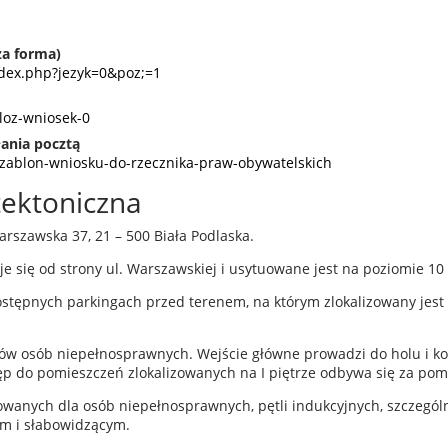
za forma)
ndex.php?jezyk=0&poz;=1
zloz-wniosek-0
ania pocztą
/szablon-wniosku-do-rzecznika-praw-obywatelskich
tektoniczna
arszawska 37, 21 – 500 Biała Podlaska.
je się od strony ul. Warszawskiej i usytuowane jest na poziomie 
stępnych parkingach przed terenem, na którym zlokalizowany jest 
ów osób niepełnosprawnych. Wejście główne prowadzi do holu i kor
ęp do pomieszczeń zlokalizowanych na I piętrze odbywa się za po
owanych dla osób niepełnosprawnych, pętli indukcyjnych, szczegó
m i słabowidzącym.