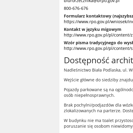
biurorzecznika@brpo.gov.pl
800-676-676
Formularz kontaktowy (najszybs
https://www.rpo.gov.pl/wniosek/i
Kontakt w języku migowym
http://www.rpo.gov.pl/pl/content/
Wzór pisma tradycyjnego do wysł
http://www.rpo.gov.pl/pl/content
Dostępność archi
Nadleśnictwo Biała Podlaska, ul. W
Wejście główne do siedziby znajdu
Pojazdy parkowane są na ogólnodo
osób niepełnosprawnych.
Brak pochylni/podjazdów dla wózk
zlokalizowanych na parterze. Dost
W budynku nie ma toalet przystos
poruszanie się osobom niewidomy