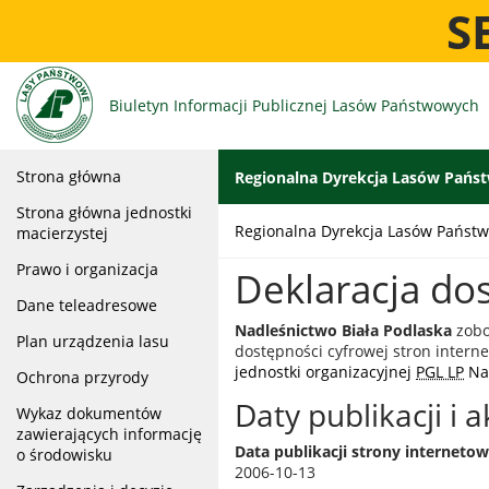
S
Biuletyn Informacji Publicznej
Lasów Państwowych
Strona główna
Regionalna Dyrekcja Lasów Państ
Strona główna jednostki
Regionalna Dyrekcja Lasów Państw
macierzystej
Prawo i organizacja
Deklaracja do
Dane teleadresowe
Nadleśnictwo Biała Podlaska
zobo
Plan urządzenia lasu
dostępności cyfrowej stron inter
jednostki organizacyjnej
PGL LP
Nad
Ochrona przyrody
Daty publikacji i
Wykaz dokumentów
zawierających informację
Data publikacji strony internetow
o środowisku
2006-10-13