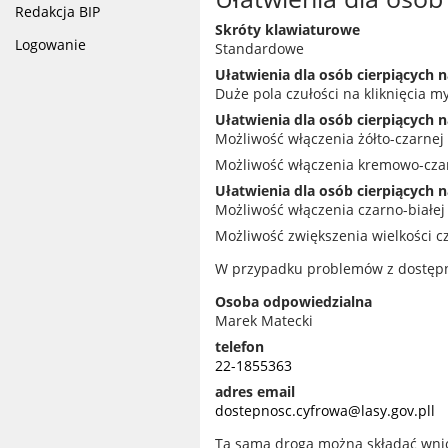
Redakcja BIP
Skróty klawiaturowe
Logowanie
Standardowe
Ułatwienia dla osób cierpiących 
Duże pola czułości na kliknięcia m
Ułatwienia dla osób cierpiących n
Możliwość włączenia żółto-czarnej 
Możliwość włączenia kremowo-czarn
Ułatwienia dla osób cierpiących 
Możliwość włączenia czarno-białej 
Możliwość zwiększenia wielkości c
W przypadku problemów z dostępno
Osoba odpowiedzialna
Marek Matecki
telefon
22-1855363
adres email
dostepnosc.cyfrowa@lasy.gov.pll
Tą samą drogą można składać wnio