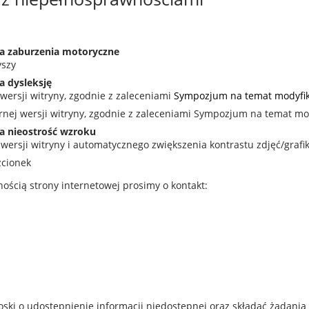
na zaburzenia motoryczne
yszy
a dysleksję
wersji witryny, zgodnie z zaleceniami
Sympozjum na temat modyfikac
ej wersji witryny, zgodnie z zaleceniami Sympozjum na temat mody
na nieostrość wzroku
wersji witryny i automatycznego zwiększenia kontrastu zdjęć/grafik
zcionek
ścią strony internetowej prosimy o kontakt:
ski o udostępnienie informacji niedostępnej oraz składać żądania