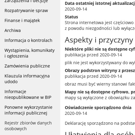
Zarządzenia i decyzje
Data ostatniej istotnej aktualizacj
2020-09-14
Rozpatrywanie spraw
Status
Finanse i majątek
Strona internetowa jest częściowo
z powodu niezgodności lub wyłącz
Archiwa
Aspekty i przyczyn
Informacja o kontrolach
Niektóre pliki nie są dostępne cy
Wystąpienia, komunikaty
publikacja przed 2020-09-14
i ogłoszenia
plik nie jest wykorzystywany do w
Zamówienia publiczne
Obrazy podstron witryny z przesz
Klauzula informacyjna
publikacja przed 2020-09-14
udodo
obraz musi być wierny stanowi fak
Informacje
Mapy nie są dostępne cyfrowo, p
nieopublikowane w BIP
mapy są wyłączone z obowiązku z
Ponowne wykorzystanie
Oświadczenie sporządzono dnia
informacji publicznej
2020-09-14
Rejestr zbiorów danych
Deklarację sporządzono na podst
osobowych
Ułatwienia dla osó