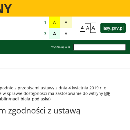
NY
A
A
A
A
A
lasy.gov.pl
A
A
wyszukaj w BIP
godnie z przepisami ustawy z dnia
4 kwietnia 2019 r.
o
ie w sprawie dostępności ma zastosowanie do witryny
BIP
ublin/nadl_biala_podlaska)
dem zgodności z ustawą