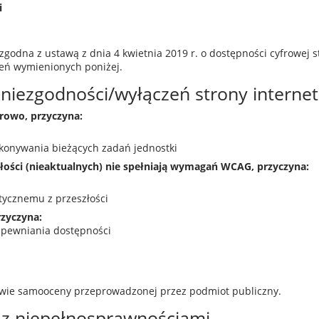
i
 zgodna z ustawą z dnia 4 kwietnia 2019 r. o dostępności cyfrowej 
eń wymienionych poniżej.
y niezgodności/wyłączeń strony intern
frowo, przyczyna:
ykonywania bieżących zadań jednostki
łości (nieaktualnych) nie spełniają wymagań WCAG, przyczyna:
tycznemu z przeszłości
rzyczyna:
apewniania dostępności
awie samooceny przeprowadzonej przez podmiot publiczny.
b z niepełnosprawnościami