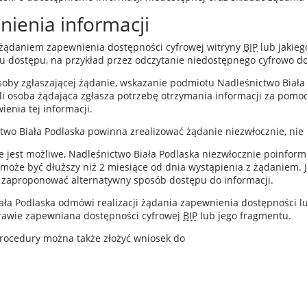
nienia informacji
żądaniem zapewnienia dostępności cyfrowej witryny
BIP
lub jakieg
 dostępu, na przykład przez odczytanie niedostępnego cyfrowo 
oby zgłaszającej żądanie, wskazanie
podmiotu
Nadleśnictwo Biała
eli osoba żądająca zgłasza potrzebę otrzymania informacji za pom
enia tej informacji.
two Biała Podlaska
powinna
zrealizować żądanie niezwłocznie, nie
e jest możliwe,
Nadleśnictwo Biała Podlaska
niezwłocznie poinformu
może być dłuższy niż 2 miesiące od dnia wystąpienia z żądaniem. J
zaproponować alternatywny sposób dostępu do informacji.
ała Podlaska
odmówi realizacji żądania zapewnienia dostępności l
rawie zapewniana dostępności cyfrowej
BIP
lub jego fragmentu.
rocedury można także złożyć wniosek do