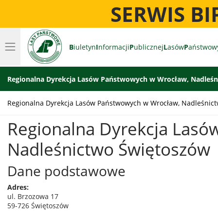
SERWIS B
B
iuletyn
I
nformacji
P
ublicznej
L
asów
P
aństwow
Regionalna Dyrekcja Lasów Państwowych w Wrocław, Nadleś
Regionalna Dyrekcja Lasów Państwowych w Wrocław, Nadleśnic
Regionalna Dyrekcja Lasó
Nadleśnictwo Świętoszów
Dane podstawowe
Adres:
ul. Brzozowa 17
59-726 Świętoszów