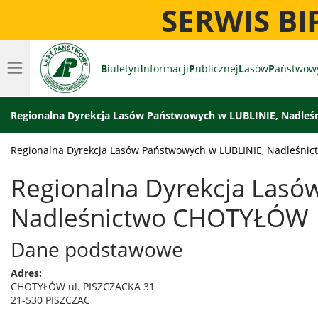
SERWIS B
B
iuletyn
I
nformacji
P
ublicznej
L
asów
P
aństwow
Regionalna Dyrekcja Lasów Państwowych w LUBLINIE, Nadl
Regionalna Dyrekcja Lasów Państwowych w LUBLINIE, Nadleśn
Regionalna Dyrekcja Lasó
Nadleśnictwo CHOTYŁÓW
Dane podstawowe
Adres:
CHOTYŁÓW ul. PISZCZACKA 31
21-530 PISZCZAC