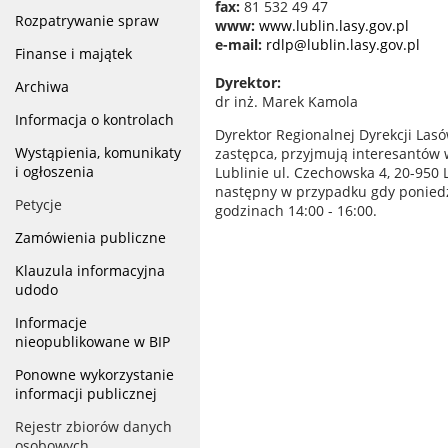
fax:
81 532 49 47
Rozpatrywanie spraw
www:
www.lublin.lasy.gov.pl
e-mail:
rdlp@lublin.lasy.gov.pl
Finanse i majątek
Dyrektor:
Archiwa
dr inż. Marek Kamola
Informacja o kontrolach
Dyrektor Regionalnej Dyrekcji La
Wystąpienia, komunikaty
zastępca, przyjmują interesantów 
i ogłoszenia
Lublinie ul. Czechowska 4, 20-950 
następny w przypadku gdy poniedz
Petycje
godzinach 14:00 - 16:00.
Zamówienia publiczne
Klauzula informacyjna
udodo
Informacje
nieopublikowane w BIP
Ponowne wykorzystanie
informacji publicznej
Rejestr zbiorów danych
osobowych