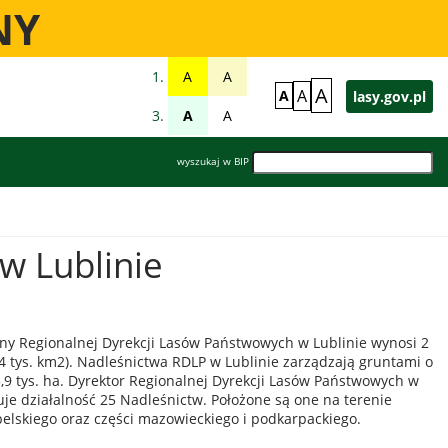
NY
A
A
A
A
A
lasy.gov.pl
A
A
wyszukaj w BIP
w Lublinie
alny Regionalnej Dyrekcji Lasów Państwowych w Lublinie wynosi 2
94 tys. km2). Nadleśnictwa RDLP w Lublinie zarządzają gruntami o
,9 tys. ha. Dyrektor Regionalnej Dyrekcji Lasów Państwowych w
uje działalność 25 Nadleśnictw. Położone są one na terenie
elskiego oraz części mazowieckiego i podkarpackiego.