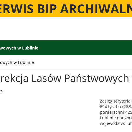
ERWIS BIP ARCHIWAL
twowych w Lublinie
owych w Lublinie
rekcja Lasów Państwowych 
e
Zasięg terytori
694 tys. ha (26,
powierzchni 425
Lublinie nadzor
województw: lub