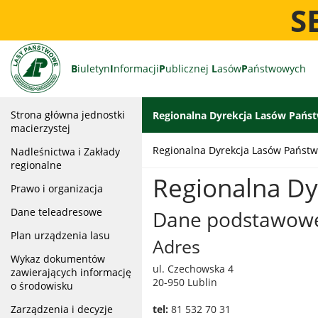
S
B
iuletyn
I
nformacji
P
ublicznej
L
asów
P
aństwowych
Strona główna jednostki
Regionalna Dyrekcja Lasów Pańs
macierzystej
Regionalna Dyrekcja Lasów Państw
Nadleśnictwa i Zakłady
regionalne
Regionalna Dy
Prawo i organizacja
Dane teleadresowe
Dane podstawow
Plan urządzenia lasu
Adres
Wykaz dokumentów
ul. Czechowska 4
zawierających informację
20-950 Lublin
o środowisku
Zarządzenia i decyzje
tel:
81 532 70 31