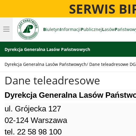
SERWIS B
B
iuletyn
I
nformacji
P
ublicznej
L
asów
P
aństwow
Dyrekcja Generalna Lasów Państwowych
Dyrekcja Generalna Lasów Państwowych
Dane teleadresowe DG
Dane teleadresowe
Dyrekcja Generalna Lasów Państw
ul. Grójecka
127
02-124 Warszawa
tel.
22 58 98 100