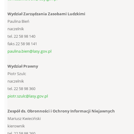
Wydział Zarządzania Zasobami Ludzkimi
Paulina Bień
naczelnik
tel. 22 58 98 140
faks 22 58 98 141
paulina.bien@lasy.gov.pl
Wydział Prawny
Piotr Szulc
naczelnik
tel. 22 58 98 360
piotr.szulc@lasy.gov.pl
Zespół ds. Obronności i Ochrony Informacji Niejawnych
Mariusz Kwieciński
kierownik
tel. 22 58 98 260