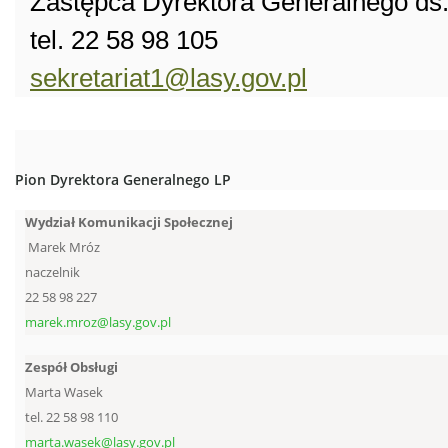
Zastępca Dyrektora Generalnego ds
tel.
22 58 98 105
sekretariat1@lasy.gov.pl
Pion Dyrektora Generalnego LP
Wydział Komunikacji Społecznej
Marek Mróz
naczelnik
22 58 98 227
marek.mroz@lasy.gov.pl
Zespół Obsługi
Marta Wasek
tel. 22 58 98 110
marta.wasek@lasy.gov.pl