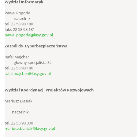
Wydział Informatyki
Paweł Pogoda
naczelnik
tel. 22 58 98 180
faks 22 58 98 181
pawel.pogoda@lasy.gov.pl
Zespół ds. Cyberbezpieczeństwa
Rafał Majcher
główny specjalista SL
tel. 22 58 98 186
rafal.majcher@lasy.gov.pl
Wydział Koordynacji Projektów Rozwojowych
Mariusz Błasiak
naczelnik
tel. 22 58 98 300
mariusz.blasiak@lasy.gov.pl