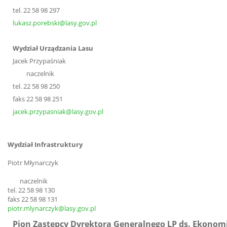
tel. 22 58 98 297
lukasz.porebski@lasy.gov.pl
Wydział Urządzania Lasu
Jacek Przypaśniak
naczelnik
tel. 22 58 98 250
faks 22 58 98 251
jacek.przypasniak@lasy.gov.pl
Wydział Infrastruktury
Piotr Młynarczyk
naczelnik
tel. 22 58 98 130
faks 22 58 98 131
piotr.mlynarczyk@lasy.gov.pl
Pion Zastępcy Dyrektora Generalnego LP ds. Ekonom