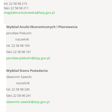
tel. 22 58 98 215
faks 22 58 98 211
magdalena.bukowska@lasy.gov.pl
Wydział Analiz Ekonomicznych i Planowania
Jarosław Piekutin
naczelnik
tel. 22 58 98 160
faks 22 58 98 161
jaroslaw.piekutin@lasy.gov.pl
Wydział Stanu Posiadania
Sławomir Sawicki
naczelnik
tel. 22 58 98 240
faks 22 58 98 241
slawomir.sawicki@lasy.gov.pl